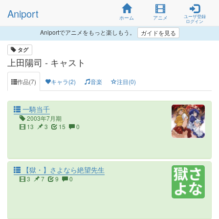
Aniport
ユーザ登録
ホーム
アニメ
ログイン
Aniportでアニメをもっと楽しもう。
ガイドを見る
タグ
上田陽司 - キャスト
作品(7)
キャラ(2)
音楽
注目(0)
一騎当千
2003年7月期
13
3
15
0
【獄・】さよなら絶望先生
3
7
9
0