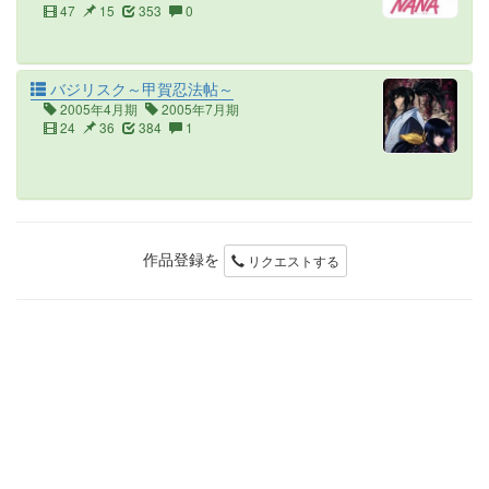
47
15
353
0
バジリスク～甲賀忍法帖～
2005年4月期
2005年7月期
24
36
384
1
作品登録を
リクエストする