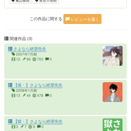
亀山俊樹
長谷川智樹
この作品に関する
レビューを書く
関連作品 (3)
さよなら絶望先生
2007年7月期
12
66
703
0
【俗・】さよなら絶望先生
2008年1月期
13
44
478
0
【獄・】さよなら絶望先生
3
7
9
0