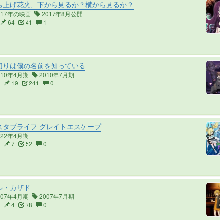
ち上げ花火、下から見るか？横から見るか？
017年の映画
2017年8月公開
64
41
1
切りは僕の名前を知っている
010年4月期
2010年7月期
4
19
241
0
スタブライフ グレイトエスケープ
022年4月期
2
7
52
0
ル・カザド
007年4月期
2007年7月期
6
4
78
0