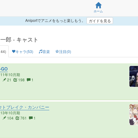
ホーム
Aniportでアニメをもっと楽しもう。
ガイドを見る
一郎 - キャスト
44)
キャラ(53)
音楽
注目(0)
-GO
011年10月期
1
21
198
1
ウトブレイク・カンパニー
013年10月期
2
104
761
1