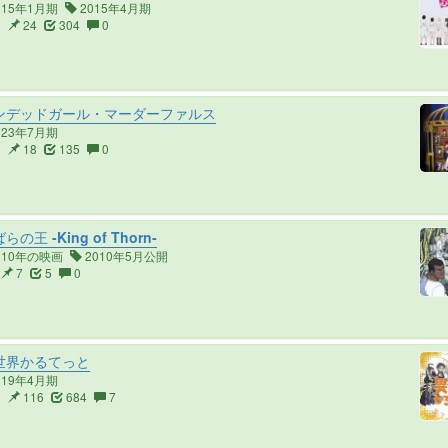
015年1月期
2015年4月期
9
24
304
0
ンデッドガール・マーダーファルス
023年7月期
3
18
135
0
の王 -King of Thorn-
010年の映画
2010年5月公開
7
5
0
世界かるてっと
019年4月期
2
116
684
7