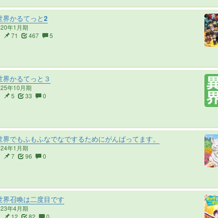
世界かるてっと2
020年1月期
2
71
467
5
世界かるてっと３
025年10月期
1
5
33
0
世界でもふもふなでなでするためにがんばってます。
024年1月期
2
7
96
0
世界召喚は二度目です
023年4月期
2
12
82
0