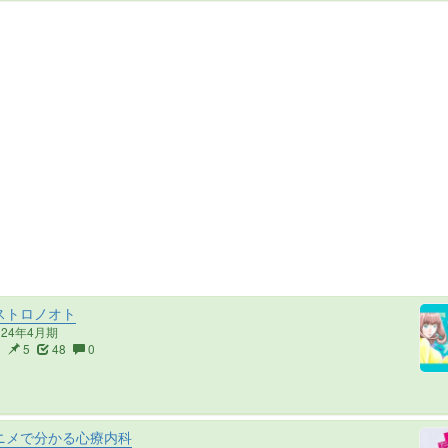
ストロノオト
024年4月期
2
5
48
0
ニメで分かる心療内科