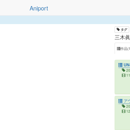
Aniport
タグ
三木眞
作品(1
UN
2
1
ア
2
1