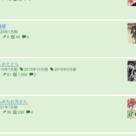
修羅
024年1月期
2
6
49
0
しおととら
015年7月期
2015年10月期
2016年4月期
9
61
1,566
2
らみちお兄さん
021年7月期
3
35
230
4