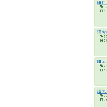
打
2
1
裏
2
2
エ
2
1
エ
2
2