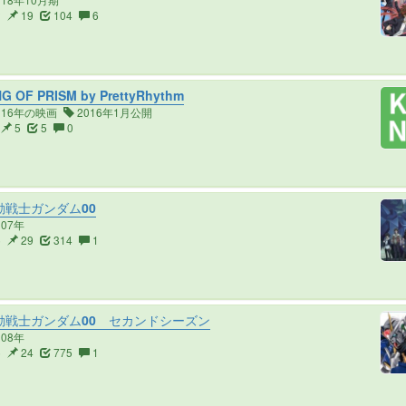
2
19
104
6
G OF PRISM by PrettyRhythm
016年の映画
2016年1月公開
5
5
0
戦士ガンダム00
007年
5
29
314
1
動戦士ガンダム00 セカンドシーズン
008年
5
24
775
1