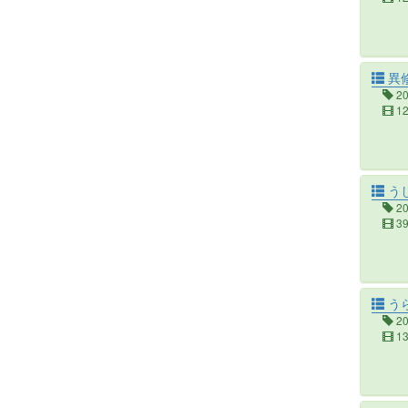
異
2
1
う
2
3
う
2
1