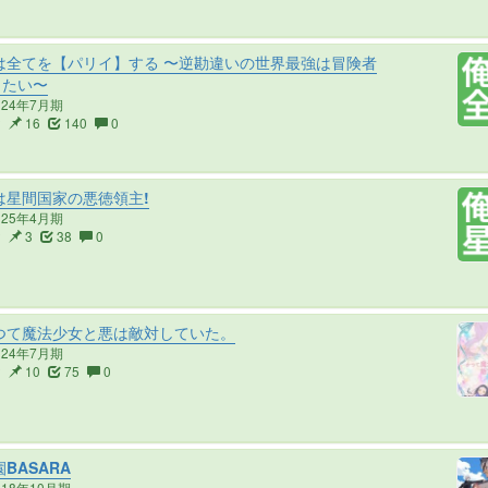
は全てを【パリイ】する 〜逆勘違いの世界最強は冒険者
りたい〜
024年7月期
2
16
140
0
は星間国家の悪徳領主!
025年4月期
2
3
38
0
つて魔法少女と悪は敵対していた。
024年7月期
2
10
75
0
BASARA
018年10月期