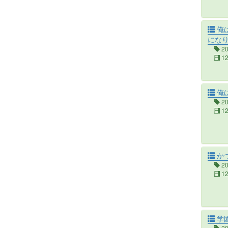
俺
にな
2
1
俺
2
1
か
2
1
学園
2