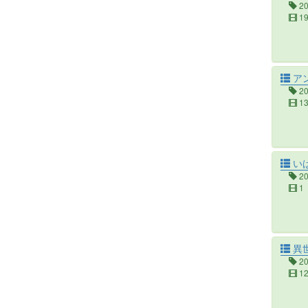
2
1
ア
2
1
いばら
2
1
異
2
1