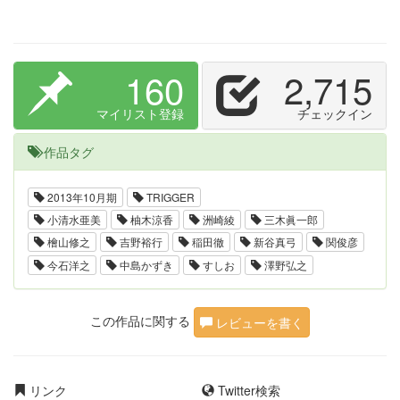
160
2,715
マイリスト登録
チェックイン
作品タグ
2013年10月期
TRIGGER
小清水亜美
柚木涼香
洲崎綾
三木眞一郎
檜山修之
吉野裕行
稲田徹
新谷真弓
関俊彦
今石洋之
中島かずき
すしお
澤野弘之
この作品に関する
レビューを書く
リンク
Twitter検索