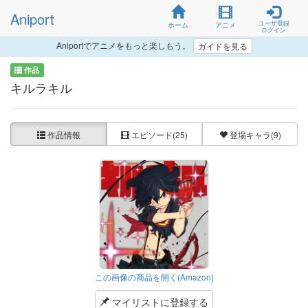
Aniport
ユーザ登録
ホーム
アニメ
ログイン
Aniportでアニメをもっと楽しもう。
ガイドを見る
作品
キルラキル
作品情報
エピソード
(25)
登場キャラ
(9)
この画像の商品を開く(Amazon)
マイリストに登録する