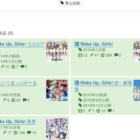
青山吉能
品 (5)
e Up, Girls! 七人のア
Wake Up, Girls!
ル
2014年1月期
12
41
384
0
014年の映画
014年1月公開
10
7
0
ぇいくあっぷがーる
Wake Up, Girls! 続・劇場
版
014年10月期
2015年の映画
0
5
40
0
2015年9月公開
2015年12月公開
2
7
10
1
e Up, Girls! 新章
017年10月期
3
17
146
14