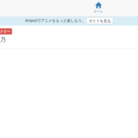
ホーム
Aniportでアニメをもっと楽しもう。
ガイドを見る
クター
佳乃