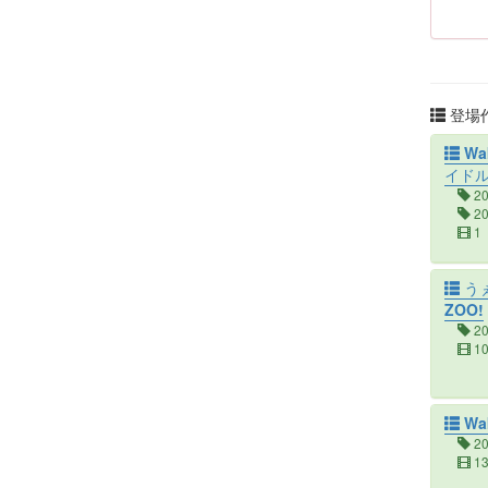
登場作
Wak
イド
2
2
1
う
ZOO!
2
1
Wak
2
1