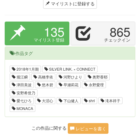
マイリストに登録する
135
865
マイリスト登録
チェックイン
作品タグ
2018年1月期
SILVER LINK. × CONNECT
堀江瞬
高橋李依
河野ひより
奥野香耶
津田美波
悠木碧
早瀬莉花
永野愛理
安野希世乃
愛七ひろ
大沼心
下山健人
shri
滝本祥子
MONACA
この作品に関する
レビューを書く