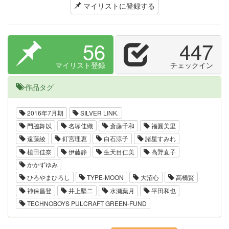
マイリストに登録する
56
447
マイリスト登録
チェックイン
作品タグ
2016年7月期
SILVER LINK.
門脇舞以
名塚佳織
斎藤千和
福圓美里
遠藤綾
釘宮理恵
白石涼子
諸星すみれ
植田佳奈
伊藤静
生天目仁美
高野直子
かかずゆみ
ひろやまひろし
TYPE-MOON
大沼心
高橋賢
神保昌登
井上堅二
水瀬葉月
平田和也
TECHNOBOYS PULCRAFT GREEN-FUND