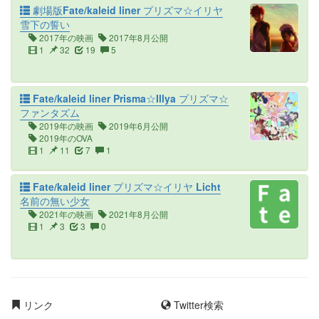
劇場版Fate/kaleid liner プリズマ☆イリヤ
雪下の誓い
2017年の映画
2017年8月公開
1
32
19
5
Fate/kaleid liner Prisma☆Illya プリズマ☆
ファンタズム
2019年の映画
2019年6月公開
2019年のOVA
1
11
7
1
Fate/kaleid liner プリズマ☆イリヤ Licht
名前の無い少女
2021年の映画
2021年8月公開
1
3
3
0
リンク
Twitter検索