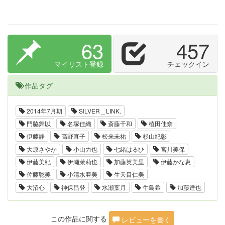
63
457
マイリスト登録
チェックイン
作品タグ
2014年7月期
SILVER＿LINK.
門脇舞以
名塚佳織
斎藤千和
植田佳奈
伊藤静
高野直子
松来未祐
杉山紀彰
大原さやか
小山力也
七緒はるひ
宮川美保
伊藤美紀
伊瀬茉莉也
加藤英美里
伊藤かな恵
佐藤聡美
小清水亜美
生天目仁美
大沼心
神保昌登
水瀬葉月
牛島希
加藤達也
この作品に関する
レビューを書く