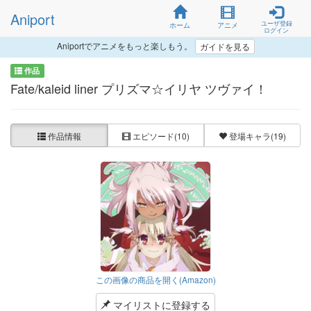
Aniport
ユーザ登録
ホーム
アニメ
ログイン
Aniportでアニメをもっと楽しもう。
ガイドを見る
作品
Fate/kaleid liner プリズマ☆イリヤ ツヴァイ！
作品情報
エピソード
(10)
登場キャラ
(19)
この画像の商品を開く(Amazon)
マイリストに登録する