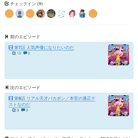
チェックイン (9)
前のエピソード
第7話 人気声優になりたいのだ
10
0
次のエピソード
第9話 リアル天才バカボン／本官の適正テ
ストなのだ
9
0