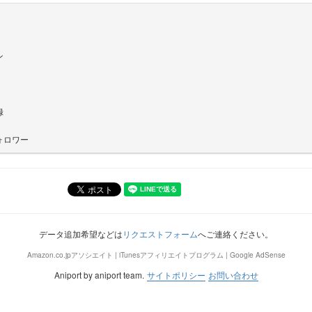
ン
録
ォロワー
データ追加希望などは
リクエストフォーム
へご連絡ください。
Amazon.co.jpアソシエイト | iTunesアフィリエイトプログラム | Google AdSense
Aniport by aniport team.
サイトポリシー
お問い合わせ