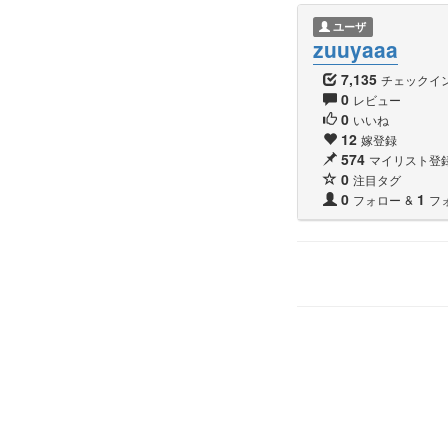
ユーザ
zuuyaaa
7,135
チェックイ
0
レビュー
0
いいね
12
嫁登録
574
マイリスト登
0
注目タグ
0
1
フォロー
&
フ