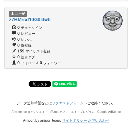
ユーザ
z7HMrcd10G0I3wb
0
チェックイン
0
レビュー
0
いいね
0
嫁登録
159
マイリスト登録
0
注目タグ
0
0
フォロー
&
フォロワー
データ追加希望などは
リクエストフォーム
へご連絡ください。
Amazon.co.jpアソシエイト | iTunesアフィリエイトプログラム | Google AdSense
Aniport by aniport team.
サイトポリシー
お問い合わせ