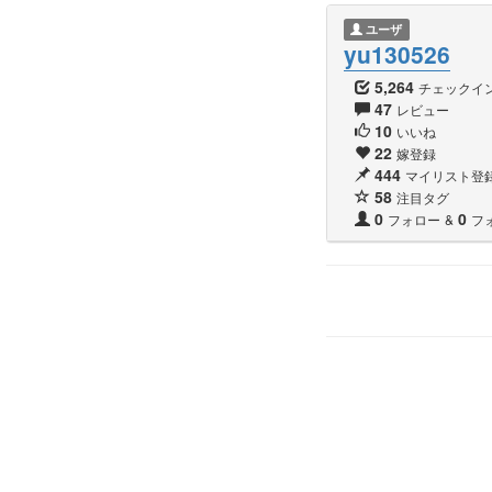
ユーザ
yu130526
5,264
チェックイ
47
レビュー
10
いいね
22
嫁登録
444
マイリスト登
58
注目タグ
0
0
フォロー
&
フ