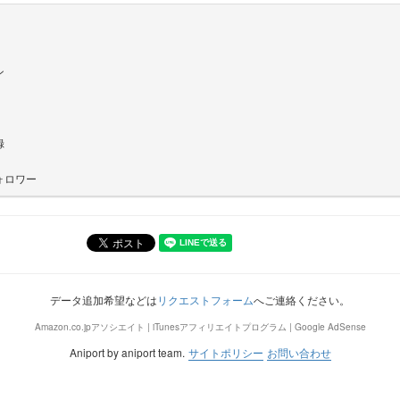
ン
録
ォロワー
データ追加希望などは
リクエストフォーム
へご連絡ください。
Amazon.co.jpアソシエイト | iTunesアフィリエイトプログラム | Google AdSense
Aniport by aniport team.
サイトポリシー
お問い合わせ