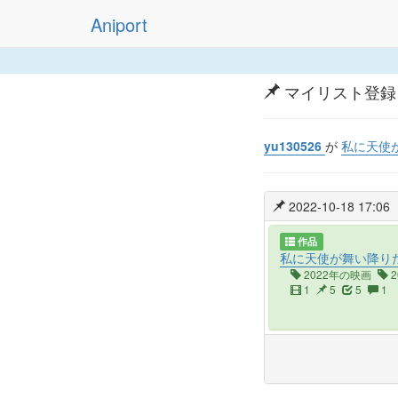
Aniport
マイリスト登録
yu130526
が
私に天使
2022-10-18 17:06
作品
私に天使が舞い降り
2022年の映画
2
1
5
5
1