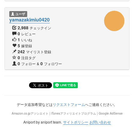
ユーザ
yamazakimiu0420
2,988
チェックイン
0
レビュー
1
いいね
5
嫁登録
242
マイリスト登録
0
注目タグ
0
0
フォロー
&
フォロワー
データ追加希望などは
リクエストフォーム
へご連絡ください。
Amazon.co.jpアソシエイト | iTunesアフィリエイトプログラム | Google AdSense
Aniport by aniport team.
サイトポリシー
お問い合わせ