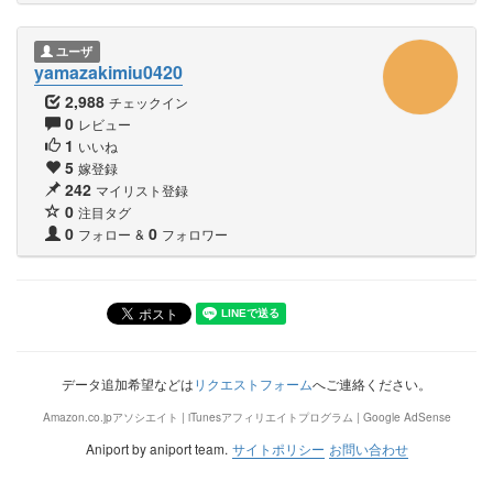
ユーザ
yamazakimiu0420
2,988
チェックイン
0
レビュー
1
いいね
5
嫁登録
242
マイリスト登録
0
注目タグ
0
0
フォロー
&
フォロワー
データ追加希望などは
リクエストフォーム
へご連絡ください。
Amazon.co.jpアソシエイト | iTunesアフィリエイトプログラム | Google AdSense
Aniport by aniport team.
サイトポリシー
お問い合わせ