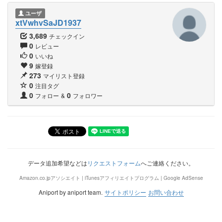
ユーザ
xtVwhvSaJD1937
3,689
チェックイン
0
レビュー
0
いいね
9
嫁登録
273
マイリスト登録
0
注目タグ
0
0
フォロー
&
フォロワー
データ追加希望などは
リクエストフォーム
へご連絡ください。
Amazon.co.jpアソシエイト | iTunesアフィリエイトプログラム | Google AdSense
Aniport by aniport team.
サイトポリシー
お問い合わせ