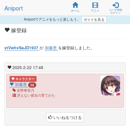
Aniport
ユーザ登録
ホーム
アニメ
ログイン
Aniportでアニメをもっと楽しもう。
ガイドを見る
嫁登録
xtVwhvSaJD1937
が
加藤恵
を嫁登録しました。
2025-2-22 17:48
キャラクター
加藤恵
36
安野希世乃
冴えない彼女の育てかた
いいねをつける