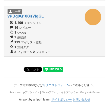
ユーザ
vPDg0G10GsVlgQL
1,109
チェックイン
16
レビュー
1
いいね
7
嫁登録
119
マイリスト登録
1
注目タグ
3
2
フォロー
&
フォロワー
データ追加希望などは
リクエストフォーム
へご連絡ください。
Amazon.co.jpアソシエイト | iTunesアフィリエイトプログラム | Google AdSense
Aniport by aniport team.
サイトポリシー
お問い合わせ