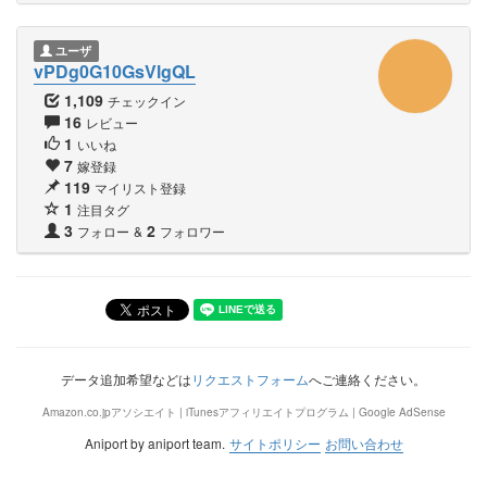
ユーザ
vPDg0G10GsVlgQL
1,109
チェックイン
16
レビュー
1
いいね
7
嫁登録
119
マイリスト登録
1
注目タグ
3
2
フォロー
&
フォロワー
データ追加希望などは
リクエストフォーム
へご連絡ください。
Amazon.co.jpアソシエイト | iTunesアフィリエイトプログラム | Google AdSense
Aniport by aniport team.
サイトポリシー
お問い合わせ