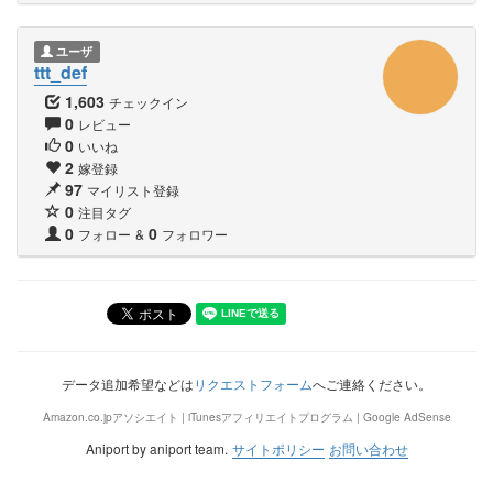
ユーザ
ttt_def
1,603
チェックイン
0
レビュー
0
いいね
2
嫁登録
97
マイリスト登録
0
注目タグ
0
0
フォロー
&
フォロワー
データ追加希望などは
リクエストフォーム
へご連絡ください。
Amazon.co.jpアソシエイト | iTunesアフィリエイトプログラム | Google AdSense
Aniport by aniport team.
サイトポリシー
お問い合わせ