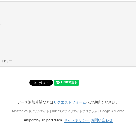
ン
ォロワー
データ追加希望などは
リクエストフォーム
へご連絡ください。
Amazon.co.jpアソシエイト | iTunesアフィリエイトプログラム | Google AdSense
Aniport by aniport team.
サイトポリシー
お問い合わせ