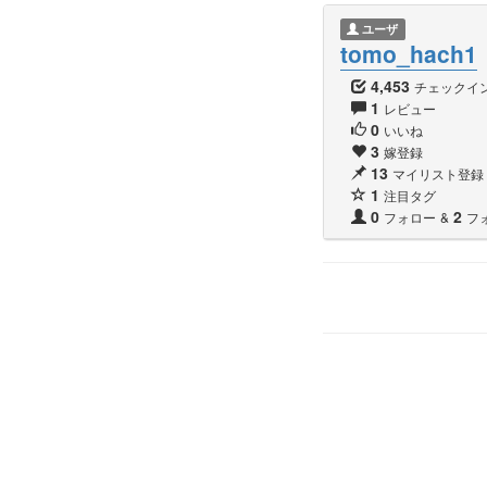
ユーザ
tomo_hach1
4,453
チェックイ
1
レビュー
0
いいね
3
嫁登録
13
マイリスト登録
1
注目タグ
0
2
フォロー
&
フ