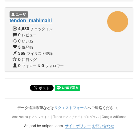
ユーザ
tendon_mahimahi
4,630
チェックイン
0
レビュー
0
いいね
3
嫁登録
369
マイリスト登録
0
注目タグ
0
0
フォロー
&
フォロワー
データ追加希望などは
リクエストフォーム
へご連絡ください。
Amazon.co.jpアソシエイト | iTunesアフィリエイトプログラム | Google AdSense
Aniport by aniport team.
サイトポリシー
お問い合わせ