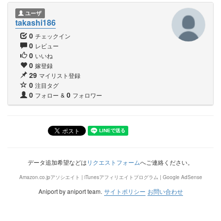
ユーザ
takashi186
0
チェックイン
0
レビュー
0
いいね
0
嫁登録
29
マイリスト登録
0
注目タグ
0
0
フォロー
&
フォロワー
データ追加希望などは
リクエストフォーム
へご連絡ください。
Amazon.co.jpアソシエイト | iTunesアフィリエイトプログラム | Google AdSense
Aniport by aniport team.
サイトポリシー
お問い合わせ