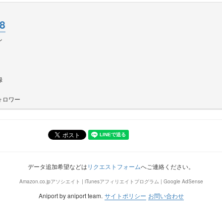
8
ン
録
ォロワー
データ追加希望などは
リクエストフォーム
へご連絡ください。
Amazon.co.jpアソシエイト | iTunesアフィリエイトプログラム | Google AdSense
Aniport by aniport team.
サイトポリシー
お問い合わせ