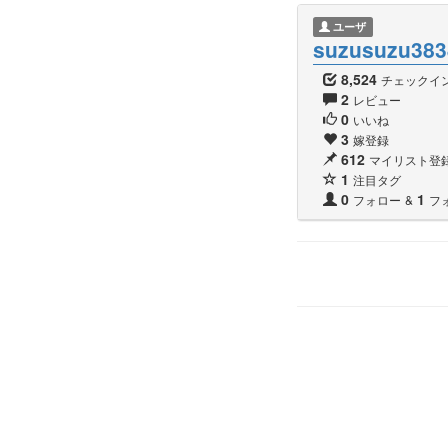
ユーザ
suzusuzu383
8,524
チェックイ
2
レビュー
0
いいね
3
嫁登録
612
マイリスト登
1
注目タグ
0
1
フォロー
&
フ