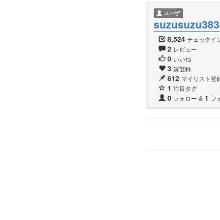
ユーザ
suzusuzu383
8,524
チェックイ
2
レビュー
0
いいね
3
嫁登録
612
マイリスト登
1
注目タグ
0
1
フォロー
&
フ