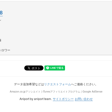
8
ン
録
ォロワー
データ追加希望などは
リクエストフォーム
へご連絡ください。
Amazon.co.jpアソシエイト | iTunesアフィリエイトプログラム | Google AdSense
Aniport by aniport team.
サイトポリシー
お問い合わせ