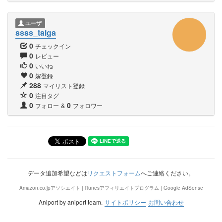
ユーザ
ssss_taiga
0
チェックイン
0
レビュー
0
いいね
0
嫁登録
288
マイリスト登録
0
注目タグ
0
0
フォロー
&
フォロワー
データ追加希望などは
リクエストフォーム
へご連絡ください。
Amazon.co.jpアソシエイト | iTunesアフィリエイトプログラム | Google AdSense
Aniport by aniport team.
サイトポリシー
お問い合わせ