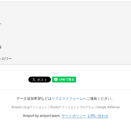
ン
録
ォロワー
データ追加希望などは
リクエストフォーム
へご連絡ください。
Amazon.co.jpアソシエイト | iTunesアフィリエイトプログラム | Google AdSense
Aniport by aniport team.
サイトポリシー
お問い合わせ