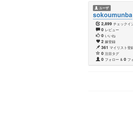
ユーザ
sokoumunba
2,899
チェックイ
0
レビュー
0
いいね
2
嫁登録
361
マイリスト登
0
注目タグ
0
0
フォロー
&
フ