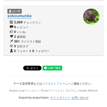
ユーザ
sokoumunba
2,899
チェックイン
0
レビュー
0
いいね
2
嫁登録
361
マイリスト登録
0
注目タグ
0
0
フォロー
&
フォロワー
データ追加希望などは
リクエストフォーム
へご連絡ください。
Amazon.co.jpアソシエイト | iTunesアフィリエイトプログラム | Google AdSense
Aniport by aniport team.
サイトポリシー
お問い合わせ