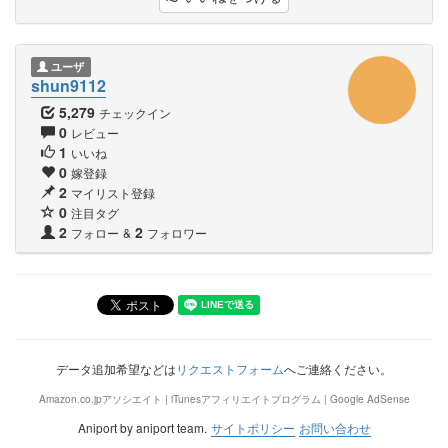
ユーザ
shun9112
5,279
チェックイン
0
レビュー
1
いいね
0
嫁登録
2
マイリスト登録
0
注目タグ
2
2
フォロー
&
フォロワー
データ追加希望などは
リクエストフォーム
へご連絡ください。
Amazon.co.jpアソシエイト | iTunesアフィリエイトプログラム | Google AdSense
Aniport by aniport team.
サイトポリシー
お問い合わせ