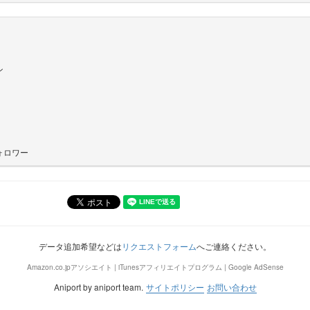
ン
ォロワー
データ追加希望などは
リクエストフォーム
へご連絡ください。
Amazon.co.jpアソシエイト | iTunesアフィリエイトプログラム | Google AdSense
Aniport by aniport team.
サイトポリシー
お問い合わせ