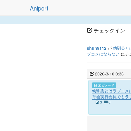
Aniport
チェックイン
shun9112
が
幼馴染と
ブコメにならない
にチ
2026-3-10 0:36
エピソード
幼馴染とはラブコメに
育会実行委員でもラ
3
0