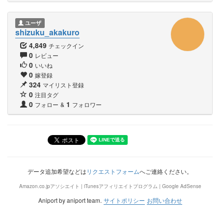
ユーザ
shizuku_akakuro
4,849
チェックイン
0
レビュー
0
いいね
0
嫁登録
324
マイリスト登録
0
注目タグ
0
1
フォロー
&
フォロワー
データ追加希望などは
リクエストフォーム
へご連絡ください。
Amazon.co.jpアソシエイト | iTunesアフィリエイトプログラム | Google AdSense
Aniport by aniport team.
サイトポリシー
お問い合わせ