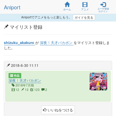
Aniport
ユーザ登録
ホーム
アニメ
ログイン
Aniportでアニメをもっと楽しもう。
ガイドを見る
マイリスト登録
shizuku_akakuro
が
深夜！天才バカボン
をマイリスト登録しま
した。
2018-6-30 11:11
作品
深夜！天才バカボン
2018年7月期
12
13
123
2
いいねをつける