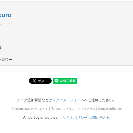
kuro
ン
録
ォロワー
データ追加希望などは
リクエストフォーム
へご連絡ください。
Amazon.co.jpアソシエイト | iTunesアフィリエイトプログラム | Google AdSense
Aniport by aniport team.
サイトポリシー
お問い合わせ