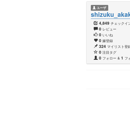
ユーザ
shizuku_aka
4,849
チェックイ
0
レビュー
0
いいね
0
嫁登録
324
マイリスト登
0
注目タグ
0
1
フォロー
&
フ