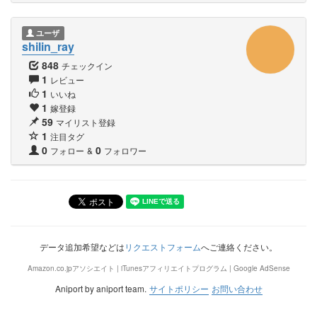
ユーザ
shilin_ray
848
チェックイン
1
レビュー
1
いいね
1
嫁登録
59
マイリスト登録
1
注目タグ
0
0
フォロー
&
フォロワー
データ追加希望などは
リクエストフォーム
へご連絡ください。
Amazon.co.jpアソシエイト | iTunesアフィリエイトプログラム | Google AdSense
Aniport by aniport team.
サイトポリシー
お問い合わせ