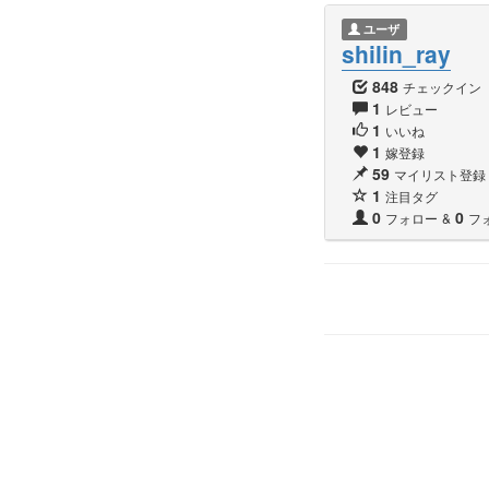
ユーザ
shilin_ray
848
チェックイン
1
レビュー
1
いいね
1
嫁登録
59
マイリスト登録
1
注目タグ
0
0
フォロー
&
フ