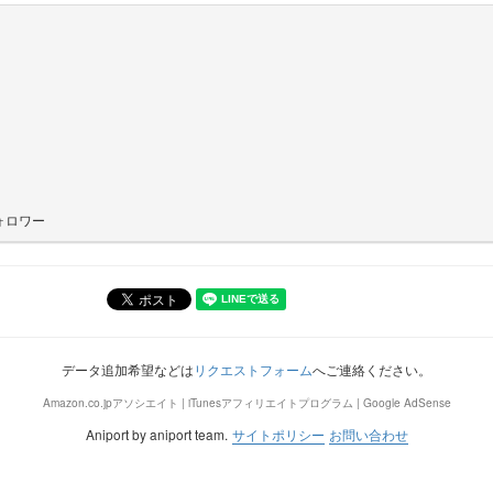
ォロワー
データ追加希望などは
リクエストフォーム
へご連絡ください。
Amazon.co.jpアソシエイト | iTunesアフィリエイトプログラム | Google AdSense
Aniport by aniport team.
サイトポリシー
お問い合わせ