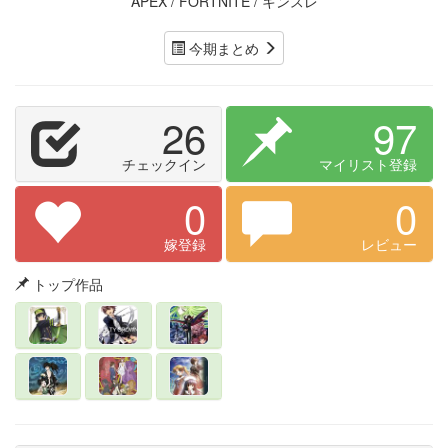
APEX / FORTNITE / キンスレ
今期まとめ
26
97
チェックイン
マイリスト登録
0
0
嫁登録
レビュー
トップ作品