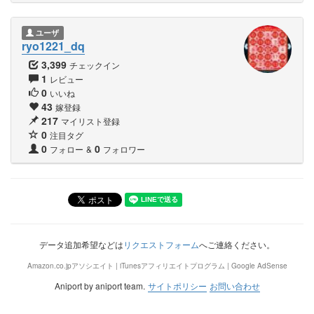
ユーザ
ryo1221_dq
3,399
チェックイン
1
レビュー
0
いいね
43
嫁登録
217
マイリスト登録
0
注目タグ
0
0
フォロー
&
フォロワー
データ追加希望などは
リクエストフォーム
へご連絡ください。
Amazon.co.jpアソシエイト | iTunesアフィリエイトプログラム | Google AdSense
Aniport by aniport team.
サイトポリシー
お問い合わせ