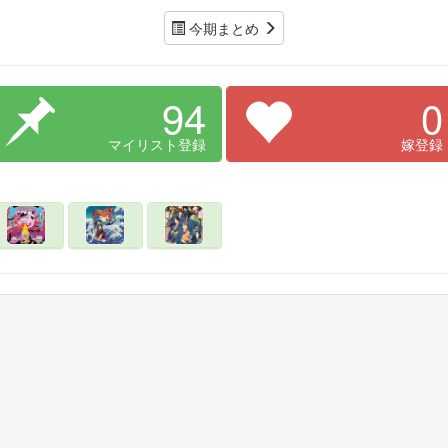
今期まとめ
94
0
マイリスト登録
嫁登録