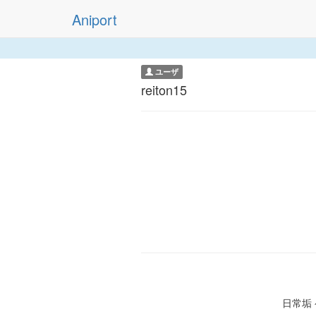
Aniport
ユーザ
reiton15
日常垢