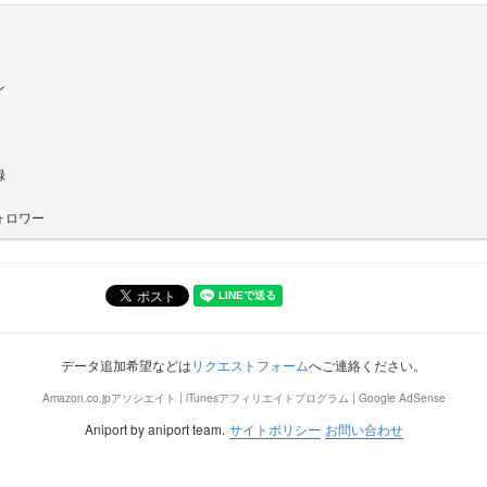
ン
録
ォロワー
データ追加希望などは
リクエストフォーム
へご連絡ください。
Amazon.co.jpアソシエイト | iTunesアフィリエイトプログラム | Google AdSense
Aniport by aniport team.
サイトポリシー
お問い合わせ