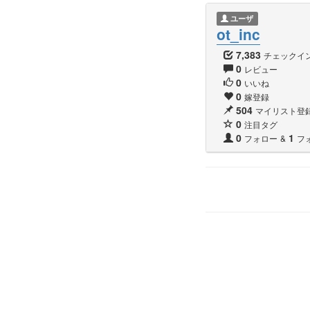
ユーザ
ot_inc
7,383
チェックイ
0
レビュー
0
いいね
0
嫁登録
504
マイリスト登
0
注目タグ
0
1
フォロー
&
フ