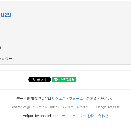
1029
ン
録
ォロワー
データ追加希望などは
リクエストフォーム
へご連絡ください。
Amazon.co.jpアソシエイト | iTunesアフィリエイトプログラム | Google AdSense
Aniport by aniport team.
サイトポリシー
お問い合わせ