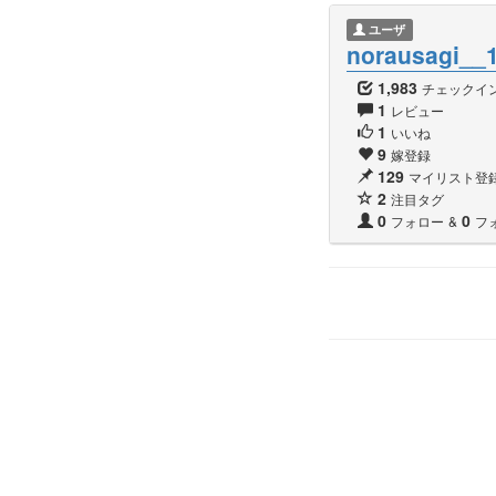
ユーザ
norausagi__
1,983
チェックイ
1
レビュー
1
いいね
9
嫁登録
129
マイリスト登
2
注目タグ
0
0
フォロー
&
フ