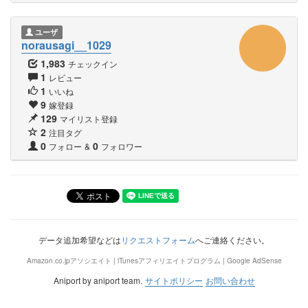
ユーザ
norausagi__1029
1,983
チェックイン
1
レビュー
1
いいね
9
嫁登録
129
マイリスト登録
2
注目タグ
0
0
フォロー
&
フォロワー
データ追加希望などは
リクエストフォーム
へご連絡ください。
Amazon.co.jpアソシエイト | iTunesアフィリエイトプログラム | Google AdSense
Aniport by aniport team.
サイトポリシー
お問い合わせ