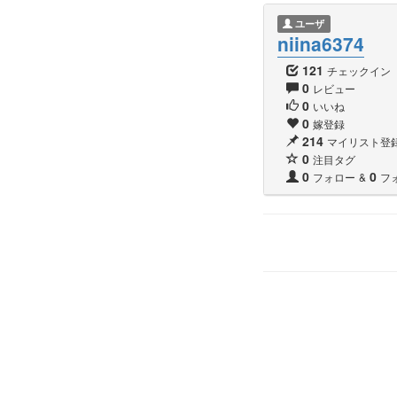
ユーザ
niina6374
121
チェックイン
0
レビュー
0
いいね
0
嫁登録
214
マイリスト登
0
注目タグ
0
0
フォロー
&
フ