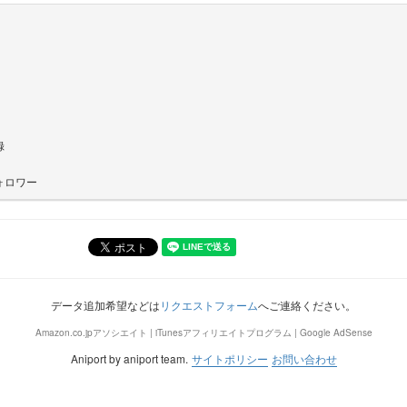
録
ォロワー
データ追加希望などは
リクエストフォーム
へご連絡ください。
Amazon.co.jpアソシエイト | iTunesアフィリエイトプログラム | Google AdSense
Aniport by aniport team.
サイトポリシー
お問い合わせ