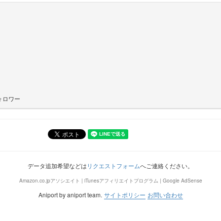
ォロワー
データ追加希望などは
リクエストフォーム
へご連絡ください。
Amazon.co.jpアソシエイト | iTunesアフィリエイトプログラム | Google AdSense
Aniport by aniport team.
サイトポリシー
お問い合わせ