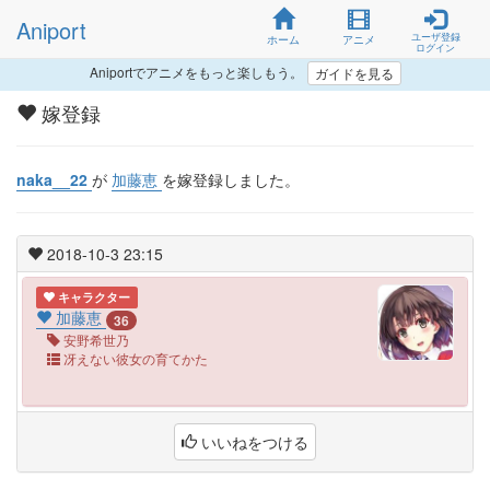
Aniport
ユーザ登録
ホーム
アニメ
ログイン
Aniportでアニメをもっと楽しもう。
ガイドを見る
嫁登録
naka__22
が
加藤恵
を嫁登録しました。
2018-10-3 23:15
キャラクター
加藤恵
36
安野希世乃
冴えない彼女の育てかた
いいねをつける