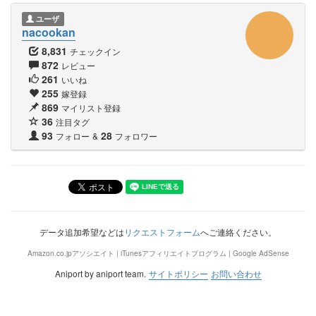
ユーザ
nacookan
8,831
チェックイン
872
レビュー
261
いいね
255
嫁登録
869
マイリスト登録
36
注目タグ
93
28
フォロー
&
フォロワー
データ追加希望などは
リクエストフォーム
へご連絡ください。
Amazon.co.jpアソシエイト | iTunesアフィリエイトプログラム | Google AdSense
Aniport by aniport team.
サイトポリシー
お問い合わせ