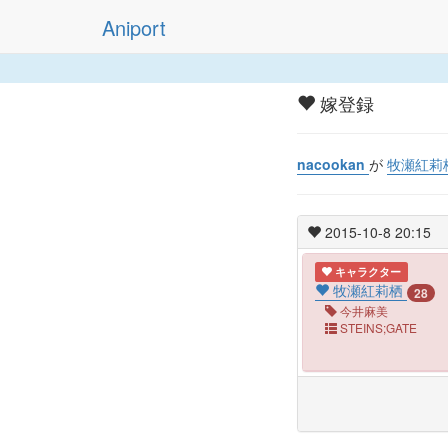
Aniport
嫁登録
nacookan
が
牧瀬紅莉
2015-10-8 20:15
キャラクター
牧瀬紅莉栖
28
今井麻美
STEINS;GATE