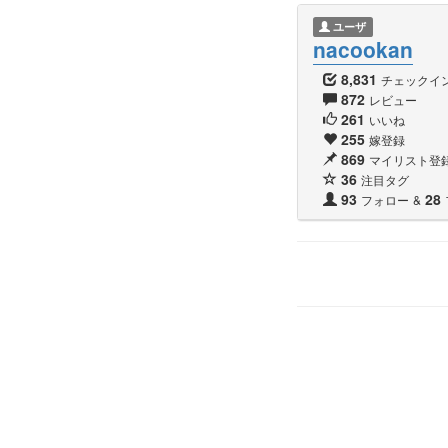
ユーザ
nacookan
8,831
チェックイ
872
レビュー
261
いいね
255
嫁登録
869
マイリスト登
36
注目タグ
93
28
フォロー
&