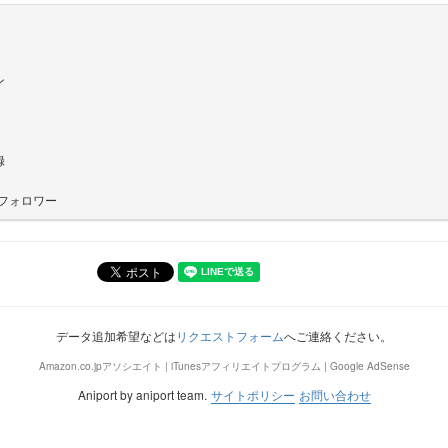
ン
録
フォロワー
データ追加希望などは
リクエストフォーム
へご連絡ください。
Amazon.co.jpアソシエイト | iTunesアフィリエイトプログラム | Google AdSense
Aniport by aniport team.
サイトポリシー
お問い合わせ