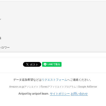
ン
録
ォロワー
データ追加希望などは
リクエストフォーム
へご連絡ください。
Amazon.co.jpアソシエイト | iTunesアフィリエイトプログラム | Google AdSense
Aniport by aniport team.
サイトポリシー
お問い合わせ