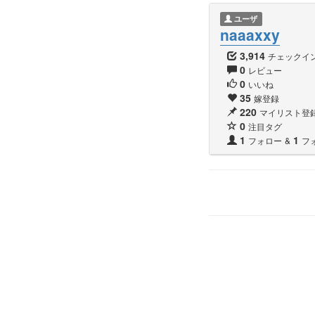
ユーザ
naaaxxy
3,914
チェックイ
0
レビュー
0
いいね
35
嫁登録
220
マイリスト登
0
注目タグ
1
1
フォロー
&
フ