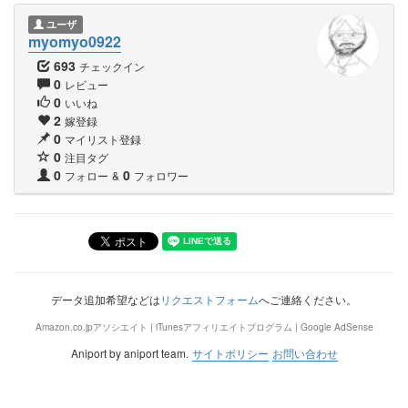
ユーザ
myomyo0922
693
チェックイン
0
レビュー
0
いいね
2
嫁登録
0
マイリスト登録
0
注目タグ
0
0
フォロー
&
フォロワー
データ追加希望などは
リクエストフォーム
へご連絡ください。
Amazon.co.jpアソシエイト | iTunesアフィリエイトプログラム | Google AdSense
Aniport by aniport team.
サイトポリシー
お問い合わせ