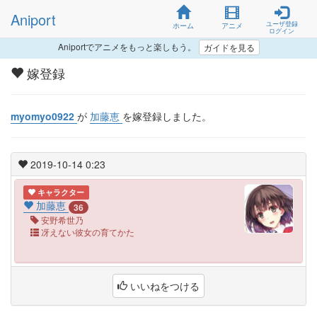
Aniport
ユーザ登録
ホーム
アニメ
ログイン
Aniportでアニメをもっと楽しもう。
ガイドを見る
嫁登録
myomyo0922
が
加藤恵
を嫁登録しました。
2019-10-14 0:23
キャラクター
加藤恵
36
安野希世乃
冴えない彼女の育てかた
いいねをつける