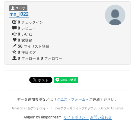
ユーザ
mn_i022
0
チェックイン
0
レビュー
0
いいね
0
嫁登録
58
マイリスト登録
0
注目タグ
0
0
フォロー
&
フォロワー
データ追加希望などは
リクエストフォーム
へご連絡ください。
Amazon.co.jpアソシエイト | iTunesアフィリエイトプログラム | Google AdSense
Aniport by aniport team.
サイトポリシー
お問い合わせ