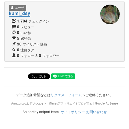
ユーザ
kumi_dsy
1,704
チェックイン
0
レビュー
0
いいね
5
嫁登録
90
マイリスト登録
0
注目タグ
0
0
フォロー
&
フォロワー
データ追加希望などは
リクエストフォーム
へご連絡ください。
Amazon.co.jpアソシエイト | iTunesアフィリエイトプログラム | Google AdSense
Aniport by aniport team.
サイトポリシー
お問い合わせ