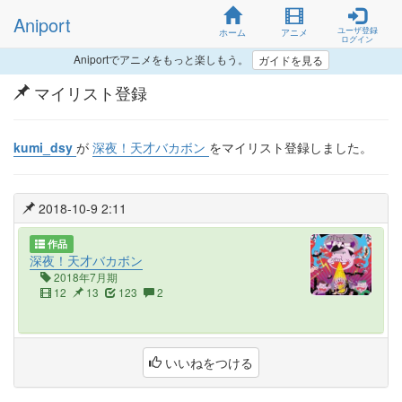
Aniport
ユーザ登録
ホーム
アニメ
ログイン
Aniportでアニメをもっと楽しもう。
ガイドを見る
マイリスト登録
kumi_dsy
が
深夜！天才バカボン
をマイリスト登録しました。
2018-10-9 2:11
作品
深夜！天才バカボン
2018年7月期
12
13
123
2
いいねをつける