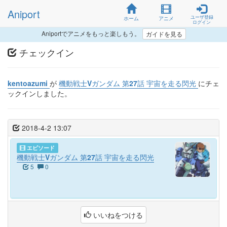
Aniport
ユーザ登録
ホーム
アニメ
ログイン
Aniportでアニメをもっと楽しもう。
ガイドを見る
チェックイン
kentoazumi
が
機動戦士Vガンダム 第27話 宇宙を走る閃光
にチェ
ックインしました。
2018-4-2 13:07
エピソード
機動戦士Vガンダム 第27話 宇宙を走る閃光
5
0
いいねをつける