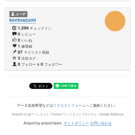
ユーザ
kentoazumi
1,599
チェックイン
0
レビュー
0
いいね
1
嫁登録
87
マイリスト登録
3
注目タグ
0
0
フォロー
&
フォロワー
データ追加希望などは
リクエストフォーム
へご連絡ください。
Amazon.co.jpアソシエイト | iTunesアフィリエイトプログラム | Google AdSense
Aniport by aniport team.
サイトポリシー
お問い合わせ