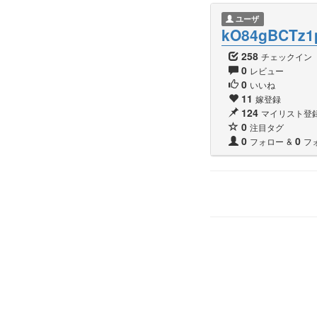
ユーザ
kO84gBCTz1
258
チェックイン
0
レビュー
0
いいね
11
嫁登録
124
マイリスト登
0
注目タグ
0
0
フォロー
&
フ