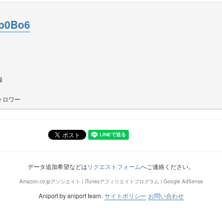
p0Bo6
録
ォロワー
データ追加希望などは
リクエストフォーム
へご連絡ください。
Amazon.co.jpアソシエイト | iTunesアフィリエイトプログラム | Google AdSense
Aniport by aniport team.
サイトポリシー
お問い合わせ