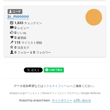
ユーザ
ju_mooooo
1,833
チェックイン
0
レビュー
0
いいね
0
嫁登録
115
マイリスト登録
0
注目タグ
0
0
フォロー
&
フォロワー
データ追加希望などは
リクエストフォーム
へご連絡ください。
Amazon.co.jpアソシエイト | iTunesアフィリエイトプログラム | Google AdSense
Aniport by aniport team.
サイトポリシー
お問い合わせ