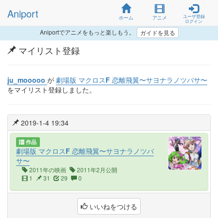
Aniport
ユーザ登録
ホーム
アニメ
ログイン
Aniportでアニメをもっと楽しもう。
ガイドを見る
マイリスト登録
ju_mooooo
が
劇場版 マクロスF 恋離飛翼〜サヨナラノツバサ〜
をマイリスト登録しました。
2019-1-4 19:34
作品
劇場版 マクロスF 恋離飛翼〜サヨナラノツバ
サ〜
2011年の映画
2011年2月公開
1
31
29
0
いいねをつける